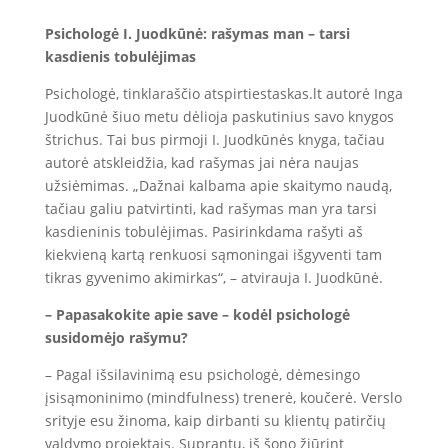
Psichologė I. Juodkūnė: rašymas man – tarsi
kasdienis tobulėjimas
Psichologė, tinklaraščio atspirtiestaskas.lt autorė Inga
Juodkūnė šiuo metu dėlioja paskutinius savo knygos
štrichus. Tai bus pirmoji I. Juodkūnės knyga, tačiau
autorė atskleidžia, kad rašymas jai nėra naujas
užsiėmimas. „Dažnai kalbama apie skaitymo naudą,
tačiau galiu patvirtinti, kad rašymas man yra tarsi
kasdieninis tobulėjimas. Pasirinkdama rašyti aš
kiekvieną kartą renkuosi sąmoningai išgyventi tam
tikras gyvenimo akimirkas“, – atvirauja I. Juodkūnė.
– Papasakokite apie save – kodėl psichologė
susidomėjo rašymu?
– Pagal išsilavinimą esu psichologė, dėmesingo
įsisąmoninimo (mindfulness) trenerė, koučerė. Verslo
srityje esu žinoma, kaip dirbanti su klientų patirčių
valdymo projektais. Suprantu, iš šono žiūrint