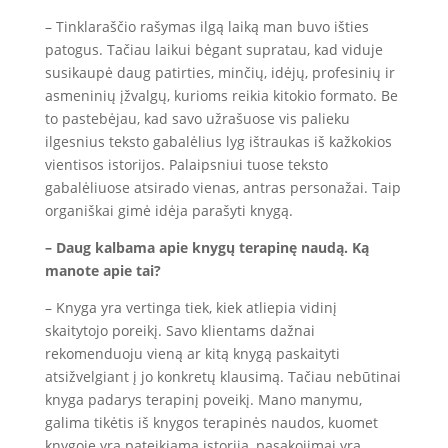
– Tinklaraščio rašymas ilgą laiką man buvo išties
patogus. Tačiau laikui bėgant supratau, kad viduje
susikaupė daug patirties, minčių, idėjų, profesinių ir
asmeninių įžvalgų, kurioms reikia kitokio formato. Be
to pastebėjau, kad savo užrašuose vis palieku
ilgesnius teksto gabalėlius lyg ištraukas iš kažkokios
vientisos istorijos. Palaipsniui tuose teksto
gabalėliuose atsirado vienas, antras personažai. Taip
organiškai gimė idėja parašyti knygą.
– Daug kalbama apie knygų terapinę naudą. Ką
manote apie tai?
– Knyga yra vertinga tiek, kiek atliepia vidinį
skaitytojo poreikį. Savo klientams dažnai
rekomenduoju vieną ar kitą knygą paskaityti
atsižvelgiant į jo konkretų klausimą. Tačiau nebūtinai
knyga padarys terapinį poveikį. Mano manymu,
galima tikėtis iš knygos terapinės naudos, kuomet
knygoje yra pateikiama istorija, pasakojimai yra