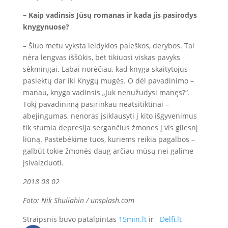
– Kaip vadinsis Jūsų romanas ir kada jis pasirodys
knygynuose?
– Šiuo metu vyksta leidyklos paieškos, derybos. Tai
nėra lengvas iššūkis, bet tikiuosi viskas pavyks
sėkmingai. Labai norėčiau, kad knyga skaitytojus
pasiektų dar iki Knygų mugės. O dėl pavadinimo –
manau, knyga vadinsis „Juk nenužudysi manęs?“.
Tokį pavadinimą pasirinkau neatsitiktinai –
abejingumas, nenoras įsiklausyti į kito išgyvenimus
tik stumia depresija sergančius žmones į vis gilesnį
liūną. Pastebėkime tuos, kuriems reikia pagalbos –
galbūt tokie žmonės daug arčiau mūsų nei galime
įsivaizduoti.
2018 08 02
Foto: Nik Shuliahin / unsplash.com
Straipsnis buvo patalpintas
15min.lt
ir
Delfi.lt