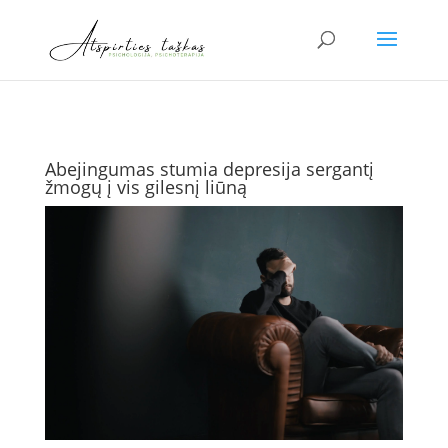
Abejingumas stumia depresija sergantį
žmogų į vis gilesnį liūną