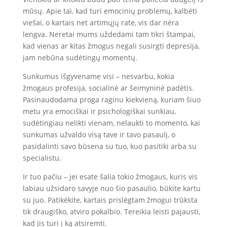
mūsų. Apie tai, kad turi emocinių problemų, kalbėti
viešai, o kartais net artimųjų rate, vis dar nėra
lengva. Neretai mums uždedami tam tikri štampai,
kad vienas ar kitas žmogus negali susirgti depresija,
jam nebūna sudėtingų momentų.
Sunkumus išgyvename visi – nesvarbu, kokia
žmogaus profesija, socialinė ar šeimyninė padėtis.
Pasinaudodama proga raginu kiekvieną, kuriam šiuo
metu yra emociškai ir psichologiškai sunkiau,
sudėtingiau nelikti vienam, nelaukti to momento, kai
sunkumas užvaldo visą tave ir tavo pasaulį, o
pasidalinti savo būsena su tuo, kuo pasitiki arba su
specialistu.
Ir tuo pačiu – jei esate šalia tokio žmogaus, kuris vis
labiau užsidaro savyje nuo šio pasaulio, būkite kartu
su juo. Patikėkite, kartais prislėgtam žmogui trūksta
tik draugiško, atviro pokalbio. Tereikia leisti pajausti,
kad jis turi į ką atsiremti.