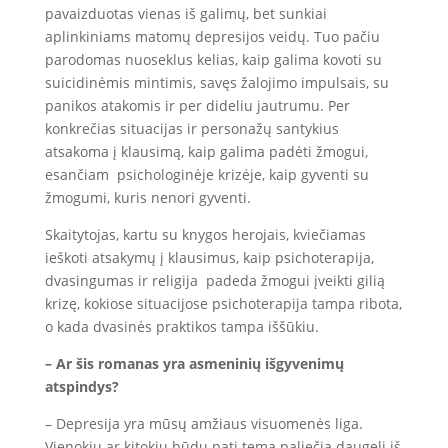
pavaizduotas vienas iš galimų, bet sunkiai
aplinkiniams matomų depresijos veidų. Tuo pačiu
parodomas nuoseklus kelias, kaip galima kovoti su
suicidinėmis mintimis, savęs žalojimo impulsais, su
panikos atakomis ir per dideliu jautrumu. Per
konkrečias situacijas ir personažų santykius
atsakoma į klausimą, kaip galima padėti žmogui,
esančiam psichologinėje krizėje, kaip gyventi su
žmogumi, kuris nenori gyventi.
Skaitytojas, kartu su knygos herojais, kviečiamas
ieškoti atsakymų į klausimus, kaip psichoterapija,
dvasingumas ir religija padeda žmogui įveikti gilią
krizę, kokiose situacijose psichoterapija tampa ribota,
o kada dvasinės praktikos tampa iššūkiu.
– Ar šis romanas yra asmeninių išgyvenimų
atspindys?
– Depresija yra mūsų amžiaus visuomenės liga.
Vienokiu ar kitokiu būdu pati tema paliečia daugelį iš