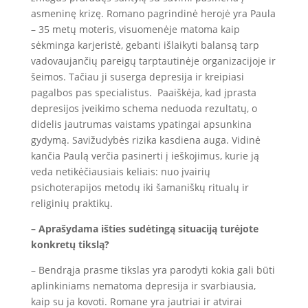
asmeninę krizę. Romano pagrindinė herojė yra Paula
– 35 metų moteris, visuomenėje matoma kaip
sėkminga karjeristė, gebanti išlaikyti balansą tarp
vadovaujančių pareigų tarptautinėje organizacijoje ir
šeimos. Tačiau ji suserga depresija ir kreipiasi
pagalbos pas specialistus. Paaiškėja, kad įprasta
depresijos įveikimo schema neduoda rezultatų, o
didelis jautrumas vaistams ypatingai apsunkina
gydymą. Savižudybės rizika kasdiena auga. Vidinė
kančia Paulą verčia pasinerti į ieškojimus, kurie ją
veda netikėčiausiais keliais: nuo įvairių
psichoterapijos metodų iki šamaniškų ritualų ir
religinių praktikų.
– Aprašydama išties sudėtingą situaciją turėjote
konkretų tikslą?
– Bendrąja prasme tikslas yra parodyti kokia gali būti
aplinkiniams nematoma depresija ir svarbiausia,
kaip su ja kovoti. Romane yra jautriai ir atvirai