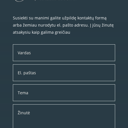
Susiekti su manimi galite užpildę kontaktų formą
arba žemiau nurodytu el. pašto adresu. Į jūsų žinutę
atsakysiu kaip galima greičiau