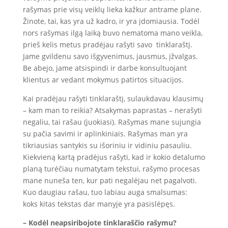
rašymas prie visų veiklų lieka kažkur antrame plane.
Žinote, tai, kas yra už kadro, ir yra įdomiausia. Todėl
nors rašymas ilgą laiką buvo nematoma mano veikla,
prieš kelis metus pradėjau rašyti savo tinklaraštį.
Jame gvildenu savo išgyvenimus, jausmus, įžvalgas.
Be abejo, jame atsispindi ir darbe konsultuojant
klientus ar vedant mokymus patirtos situacijos.
Kai pradėjau rašyti tinklaraštį, sulaukdavau klausimų
– kam man to reikia? Atsakymas paprastas – nerašyti
negaliu, tai rašau (juokiasi). Rašymas mane sujungia
su pačia savimi ir aplinkiniais. Rašymas man yra
tikriausias santykis su išoriniu ir vidiniu pasauliu.
Kiekvieną kartą pradėjus rašyti, kad ir kokio detalumo
planą turėčiau numatytam tekstui, rašymo procesas
mane nuneša ten, kur pati negalėjau net pagalvoti.
Kuo daugiau rašau, tuo labiau auga smalsumas:
koks kitas tekstas dar manyje yra pasislėpęs.
– Kodėl neapsiribojote tinklaraščio rašymu?