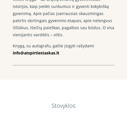
istorijos, kaip įveikti sunkumus ir gyventi kokybišką
gyvenimą. Apie pačias įvairiausias skausmingas
patirtis skirtingais gyvenimo etapais, apie nelengvus
iššūkius, išeičių paieškas, pagalbos sau būdus. O visa
vienijantis vardiklis – viltis.
Knygą, su autografu, galite įsigyti rašydami
info@atspirtiestaskas.lt
Stovyklos