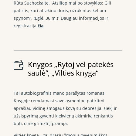
Rūta Suchockaite. Atsiliepimai po stovyklos: Gili
patirtis, kuri atrakino duris, užrakintas keliom
spynom”. (Eglė, 36 m.)” Daugiau informacijos ir
registracija
čia
Knygos „Rytoj vėl patekės

saulė“, „Vilties knyga“
Tai autobiografinis mano parašytas romanas.
Knygoje remdamasi savo asmenine patirtimi
aprašiau vidinę žmogaus kovą su depresija, siekį ir
užsispyrimą gyventi kiekvieną akimirką renkantis
būti, o ne grimzti į prarają.
Vilties knyga – tai drąsių žmonių gyvenimiškos