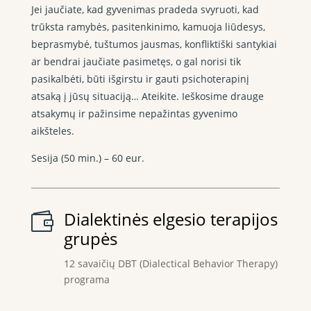
Jei jaučiate, kad gyvenimas pradeda svyruoti, kad
trūksta ramybės, pasitenkinimo, kamuoja liūdesys,
beprasmybė, tuštumos jausmas, konfliktiški santykiai
ar bendrai jaučiate pasimetęs, o gal norisi tik
pasikalbėti, būti išgirstu ir gauti psichoterapinį
atsaką į jūsų situaciją… Ateikite. Ieškosime drauge
atsakymų ir pažinsime nepažintas gyvenimo
aikšteles.
Sesija (50 min.) – 60 eur.
Dialektinės elgesio terapijos

grupės
12 savaičių DBT (Dialectical Behavior Therapy)
programa