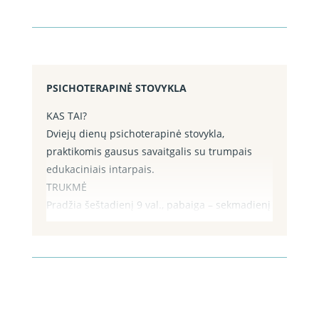
PSICHOTERAPINĖ STOVYKLA
KAS TAI?
Dviejų dienų psichoterapinė stovykla,
praktikomis gausus savaitgalis su trumpais
edukaciniais intarpais.
TRUKMĖ
Pradžia šeštadienį 9 val., pabaiga – sekmadienį
16 val. (Užsiregistravus, informuosime apie
artimiausią tikslią stovyklos data).
PRAKTIKOS
Naudojamos mokslu grįstos šiuolaikinės
psichologijos praktikos iš Mindfulness,
kognityvinės elgesio terapijos, schemų