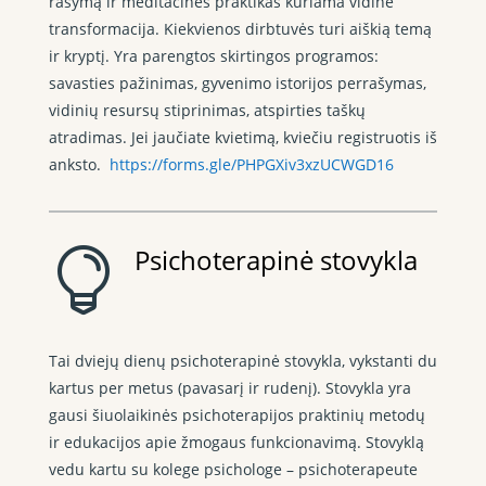
rašymą ir meditacines praktikas kuriama vidinė
transformacija. Kiekvienos dirbtuvės turi aiškią temą
ir kryptį. Yra parengtos skirtingos programos:
savasties pažinimas, gyvenimo istorijos perrašymas,
vidinių resursų stiprinimas, atspirties taškų
atradimas. Jei jaučiate kvietimą, kviečiu registruotis iš
anksto.
https://forms.gle/PHPGXiv3xzUCWGD16
Psichoterapinė stovykla

Tai dviejų dienų psichoterapinė stovykla, vykstanti du
kartus per metus (pavasarį ir rudenį). Stovykla yra
gausi šiuolaikinės psichoterapijos praktinių metodų
ir edukacijos apie žmogaus funkcionavimą. Stovyklą
vedu kartu su kolege psichologe – psichoterapeute