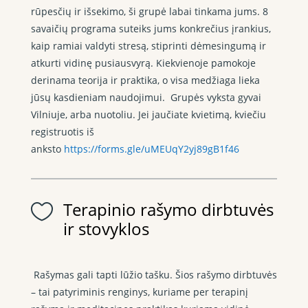
rūpesčių ir išsekimo, ši grupė labai tinkama jums. 8
savaičių programa suteiks jums konkrečius įrankius,
kaip ramiai valdyti stresą, stiprinti dėmesingumą ir
atkurti vidinę pusiausvyrą. Kiekvienoje pamokoje
derinama teorija ir praktika, o visa medžiaga lieka
jūsų kasdieniam naudojimui. Grupės vyksta gyvai
Vilniuje, arba nuotoliu. Jei jaučiate kvietimą, kviečiu
registruotis iš
anksto
https://forms.gle/uMEUqY2yj89gB1f46
Terapinio rašymo dirbtuvės

ir stovyklos
Rašymas gali tapti lūžio tašku. Šios rašymo dirbtuvės
– tai patyriminis renginys, kuriame per terapinį