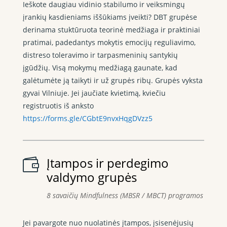
Ieškote daugiau vidinio stabilumo ir veiksmingų
įrankių kasdieniams iššūkiams įveikti? DBT grupėse
derinama stuktūruota teorinė medžiaga ir praktiniai
pratimai, padedantys mokytis emocijų reguliavimo,
distreso toleravimo ir tarpasmeninių santykių
įgūdžių. Visą mokymų medžiagą gaunate, kad
galėtumėte ją taikyti ir už grupės ribų. Grupės vyksta
gyvai Vilniuje. Jei jaučiate kvietimą, kviečiu
registruotis iš anksto
https://forms.gle/CGbtE9nvxHqgDVzz5
Įtampos ir perdegimo

valdymo grupės
8 savaičių Mindfulness (MBSR / MBCT) programos
Jei pavargote nuo nuolatinės įtampos, įsisenėjusių