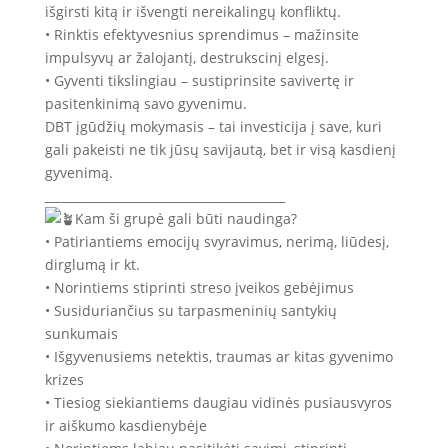
išgirsti kitą ir išvengti nereikalingų konfliktų.
• Rinktis efektyvesnius sprendimus – mažinsite
impulsyvų ar žalojantį, destrukscinį elgesį.
• Gyventi tikslingiau – sustiprinsite savivertę ir
pasitenkinimą savo gyvenimu.
DBT įgūdžių mokymasis – tai investicija į save, kuri
gali pakeisti ne tik jūsų savijautą, bet ir visą kasdienį
gyvenimą.
________________________________________
Kam ši grupė gali būti naudinga?
• Patiriantiems emocijų svyravimus, nerimą, liūdesį,
dirglumą ir kt.
• Norintiems stiprinti streso įveikos gebėjimus
• Susiduriančius su tarpasmeninių santykių
sunkumais
• Išgyvenusiems netektis, traumas ar kitas gyvenimo
krizes
• Tiesiog siekiantiems daugiau vidinės pusiausvyros
ir aiškumo kasdienybėje