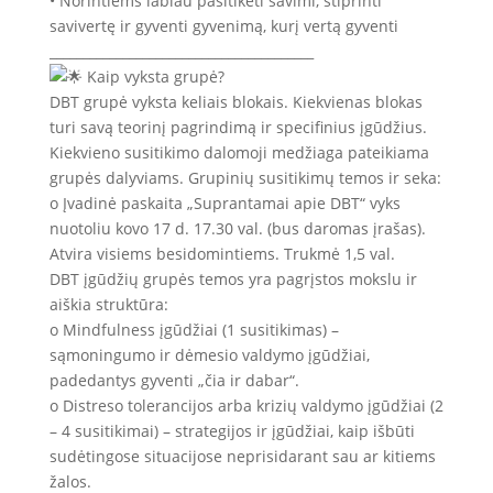
• Norintiems labiau pasitikėti savimi, stiprinti
savivertę ir gyventi gyvenimą, kurį vertą gyventi
________________________________________
Kaip vyksta grupė?
DBT grupė vyksta keliais blokais. Kiekvienas blokas
turi savą teorinį pagrindimą ir specifinius įgūdžius.
Kiekvieno susitikimo dalomoji medžiaga pateikiama
grupės dalyviams. Grupinių susitikimų temos ir seka:
o Įvadinė paskaita „Suprantamai apie DBT“ vyks
nuotoliu kovo 17 d. 17.30 val. (bus daromas įrašas).
Atvira visiems besidomintiems. Trukmė 1,5 val.
DBT įgūdžių grupės temos yra pagrįstos mokslu ir
aiškia struktūra:
o Mindfulness įgūdžiai (1 susitikimas) –
sąmoningumo ir dėmesio valdymo įgūdžiai,
padedantys gyventi „čia ir dabar“.
o Distreso tolerancijos arba krizių valdymo įgūdžiai (2
– 4 susitikimai) – strategijos ir įgūdžiai, kaip išbūti
sudėtingose situacijose neprisidarant sau ar kitiems
žalos.