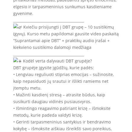
elgesio ir tarpasmeninius sunkumus kasdieniame
gyvenime.
________________________________________
Kviečiu prisijungti į DBT grupę – 10 susitikimų
(gyvų). Kurso metu papildomai gausite video paskaitą
“Suprantamai apie DBT” + praktikų audio įrašai +
kiekvieno susitikimo dalomoji medžiaga
________________________________________
Kodėl verta dalyvauti DBT grupėje?
DBT grupėje įgysite įgūdžių, kurie padės:
• Lengviau reguliuoti stiprias emocijas – sužinosite,
kaip nepasiduoti jų srautui ir išlikti ramiems net
įtemptu metu.
• Mažinti kasdienį stresą – atrasite būdus, kaip
susikurti daugiau vidinės pusiausvyros.
• Išmintingo reagavimo patiriant krizę – išmoksite
metodų, kurie padeda valdyti krizę.
• Gerinti tarpasmeninius santykius ir bendravimo
kokybę – išmoksite aiškiau išreikšti savo poreikius,