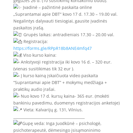
gegužės 26 d. (10 susitikimų kontaktiniu būdu).
Įvadinė – pažintinė paskaita online
„Suprantamai apie DBT“ kovo 17 d. 17.30 – 19.00 val.
Negalintys dalyvauti tiesiogiai, gausite įvadinės
paskaitos įrašą.
Grupės laikas: antradieniais 17.30 – 20.00 val.
Registracija:
https://forms.gle/RPpR18b8ANE4mfq47
Viso kurso kaina:
Ankstyvoji registracija iki kovo 16 d. – 320 eur.
(vienas susitikimas tik 32 eur ).
Į kurso kainą įskaičiuota video paskaita
“Suprantamai apie DBT” + mokymų medžiaga +
praktikų audio įrašai.
Nuo kovo 17 d. kursų kaina- 365 eur. (mokėti
bankiniu pavedimu, duomenys registracijos anketoje)
Vieta: Kalvarijų g. 131, Vilnius.
________________________________________
Gupę veda: Inga Juodkūnė – psichologė,
psichoterapeutė, dėmesingo įsisąmoninimo