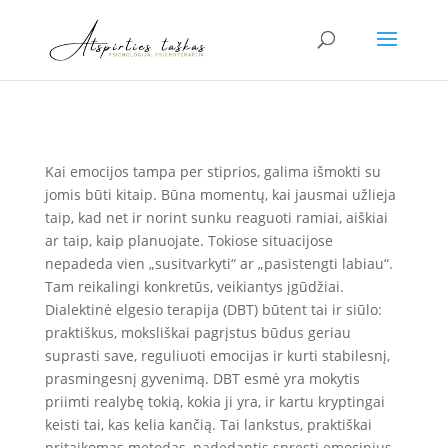
Kai emocijos tampa per stiprios, galima išmokti su
jomis būti kitaip. Būna momentų, kai jausmai užlieja
taip, kad net ir norint sunku reaguoti ramiai, aiškiai
ar taip, kaip planuojate. Tokiose situacijose
nepadeda vien „susitvarkyti“ ar „pasistengti labiau“.
Tam reikalingi konkretūs, veikiantys įgūdžiai.
Dialektinė elgesio terapija (DBT) būtent tai ir siūlo:
praktiškus, moksliškai pagrįstus būdus geriau
suprasti save, reguliuoti emocijas ir kurti stabilesnį,
prasmingesnį gyvenimą. DBT esmė yra mokytis
priimti realybę tokią, kokia ji yra, ir kartu kryptingai
keisti tai, kas kelia kančią. Tai lankstus, praktiškai
pritaikomas metodas, padedantis spręsti emocinius,