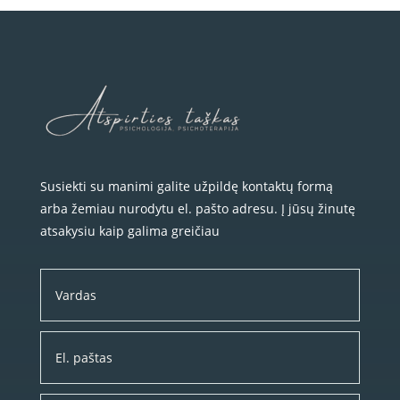
Susiekti su manimi galite užpildę kontaktų formą
arba žemiau nurodytu el. pašto adresu. Į jūsų žinutę
atsakysiu kaip galima greičiau