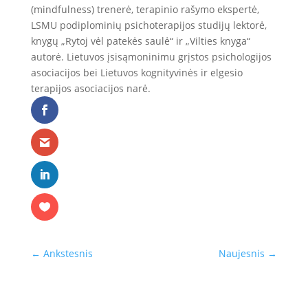
(mindfulness) trenerė, terapinio rašymo ekspertė,
LSMU podiplominių psichoterapijos studijų lektorė,
knygų „Rytoj vėl patekės saulė“ ir „Vilties knyga“
autorė. Lietuvos įsisąmoninimu grįstos psichologijos
asociacijos bei Lietuvos kognityvinės ir elgesio
terapijos asociacijos narė.
←
Ankstesnis
Naujesnis
→