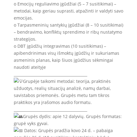
o Emocijų reguliavimo įgūdžiai (5 – 7 susitikimai) –
metodai, kaip geriau suprasti, atpažinti ir valdyti savo
emocijas.
o Tarpasmeninių santykių įgūdžiai (8 – 10 susitikimai)
– bendravimo, konfliktų sprendimo ir ribų nustatymo
strategijos.
o DBT įgūdžių integravimas (10 susitikimas) –
apibendrinimas visų išmoktų įgūdžių ir sukuriamas
asmeninis planas, kaip šiuos įgūdžius sėkmingai
naudoti ateityje
________________________________________
Grupėje taikomi metodai: teorija, praktinės
užduotys, realių situacijų analizė, namų darbai,
savistabos priemonės. Grupės metu tam tikros
praktikos yra įrašomos audio formatu.
________________________________________
Grupės dydis: apie 12 dalyvių. Grupės formatas:
grupė vyks gyvai.
Datos: Grupės pradžia kovo 24 d. – pabaiga