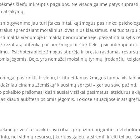
sėkmės šleifu ir kreiptis pagalbos. Ne visada galime patys suprasti,
ti atsakymų.
nio gyvenimo jau turi įtakos ir tai, ką žmogus pasirinko: psicholog
eutralus sprendžiant moralinius, dvasinius klausimus. Kai tuo tarpu
sti maldą vienumoje ir maldą bendruomenėje, paskatinti laikytis rel
ž rezultatą atitenka pačiam žmogui ir šiek tiek – psichoterapeutui.
mu. Psichoterapijoje žmogus stiprėja ir bręsta rasdamas resursų sa
mis jėgomis. Beje, yra nemažai mokslinių tyrimų, įrodančių teigiam
moningai pasirinkti. Ir vienu, ir kitu eidamas žmogus tampa vis la
 dažniau einama „žemiškų“ klausimų spręsti – geriau save pažinti, iš
io pokalbio prašomasi dažniausiai visiškai pasimetus, atsidūrus akl
kliauti aukštesniosiomis jėgomis. Tokiose situacijose ir atsigręžia
kmė priverčia suvokti savo ribas, pripažinti prigimties netobulum
ų, nei vidinių resursų, į kuriuos galėtų atsiremti ir eiti toliau. išs