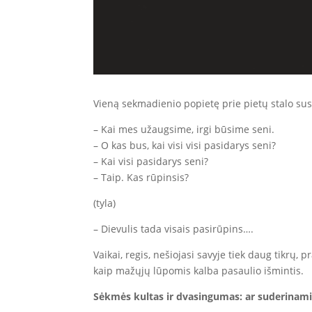
Vieną sekmadienio popietę prie pietų stalo su
– Kai mes užaugsime, irgi būsime seni.
– O kas bus, kai visi visi pasidarys seni?
– Kai visi pasidarys seni?
– Taip. Kas rūpinsis?
(tyla)
– Dievulis tada visais pasirūpins….
Vaikai, regis, nešiojasi savyje tiek daug tikrų,
kaip mažųjų lūpomis kalba pasaulio išmintis.
Sėkmės kultas ir dvasingumas: ar suderinam