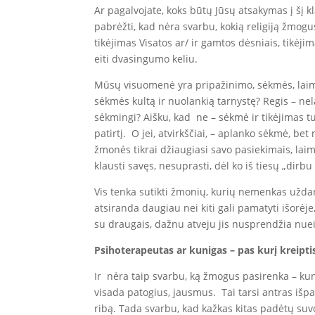
Ar pagalvojate, koks būtų Jūsų atsakymas į šį k
pabrėžti, kad nėra svarbu, kokią religiją žmogus 
tikėjimas Visatos ar/ ir gamtos dėsniais, tikėjim
eiti dvasingumo keliu.
Mūsų visuomenė yra pripažinimo, sėkmės, laimė
sėkmės kultą ir nuolankią tarnystę? Regis – nel
sėkmingi? Aišku, kad ne – sėkmė ir tikėjimas tur
patirtį. O jei, atvirkščiai, – aplanko sėkmė, b
žmonės tikrai džiaugiasi savo pasiekimais, laim
klausti savęs, nesuprasti, dėl ko iš tiesų „dirb
Vis tenka sutikti žmonių, kurių nemenkas uždar
atsiranda daugiau nei kiti gali pamatyti išorė
su draugais, dažnu atveju jis nusprendžia nuei
Psihoterapeutas ar kunigas – pas kurį kreipti
Ir nėra taip svarbu, ką žmogus pasirenka – kunig
visada patogius, jausmus. Tai tarsi antras išp
ribą. Tada svarbu, kad kažkas kitas padėtų suv