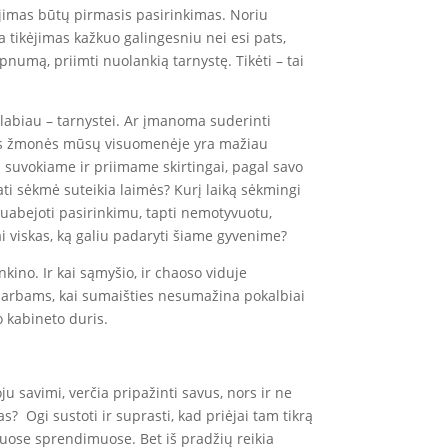
kėjimas būtų pirmasis pasirinkimas. Noriu
ra tikėjimas kažkuo galingesniu nei esi pats,
lpnumą, priimti nuolankią tarnystę. Tikėti – tai
labiau – tarnystei. Ar įmanoma suderinti
jantys žmonės mūsų visuomenėje yra mažiau
nas suvokiame ir priimame skirtingai, pagal savo
ati sėkmė suteikia laimės? Kurį laiką sėkmingi
suabejoti pasirinkimu, tapti nemotyvuotu,
tai viskas, ką galiu padaryti šiame gyvenime?
kino. Ir kai sąmyšio, ir chaoso viduje
s darbams, kai sumaišties nesumažina pokalbiai
o kabineto duris.
u savimi, verčia pripažinti savus, nors ir ne
 Ogi sustoti ir suprasti, kad priėjai tam tikrą
muose sprendimuose. Bet iš pradžių reikia