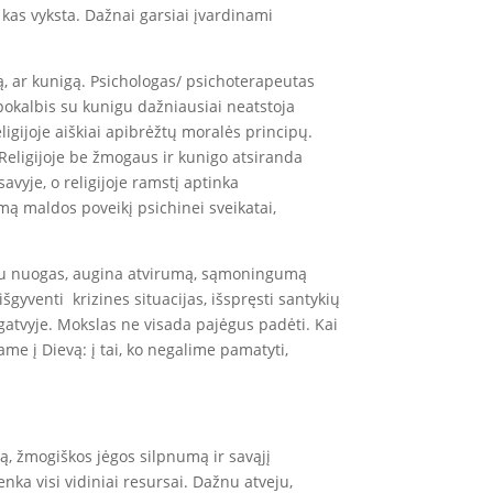
 kas vyksta. Dažnai garsiai įvardinami
ą, ar kunigą. Psichologas/ psichoterapeutas
 pokalbis su kunigu dažniausiai neatstoja
igijoje aiškiai apibrėžtų moralės principų.
 Religijoje be žmogaus ir kunigo atsiranda
vyje, o religijoje ramstį aptinka
ą maldos poveikį psichinei sveikatai,
biau nuogas, augina atvirumą, sąmoningumą
gyventi krizines situacijas, išspręsti santykių
igatvyje. Mokslas ne visada pajėgus padėti. Kai
me į Dievą: į tai, ko negalime pamatyti,
ą, žmogiškos jėgos silpnumą ir savąjį
enka visi vidiniai resursai. Dažnu atveju,