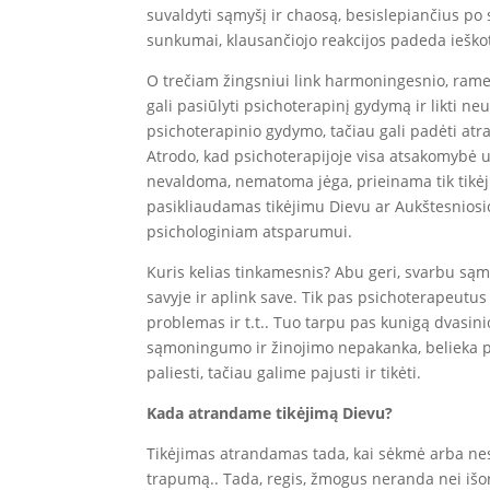
suvaldyti sąmyšį ir chaosą, besislepiančius po 
sunkumai, klausančiojo reakcijos padeda ieško
O trečiam žingsniui link harmoningesnio, rames
gali pasiūlyti psichoterapinį gydymą ir likti n
psichoterapinio gydymo, tačiau gali padėti atra
Atrodo, kad psichoterapijoje visa atsakomybė u
nevaldoma, nematoma jėga, prieinama tik tikėji
pasikliaudamas tikėjimu Dievu ar Aukštesniosio
psichologiniam atsparumui.
Kuris kelias tinkamesnis? Abu geri, svarbu są
savyje ir aplink save. Tik pas psichoterapeutus
problemas ir t.t.. Tuo tarpu pas kunigą dvasin
sąmoningumo ir žinojimo nepakanka, belieka pasi
paliesti, tačiau galime pajusti ir tikėti.
Kada atrandame tikėjimą Dievu?
Tikėjimas atrandamas tada, kai sėkmė arba nesė
trapumą.. Tada, regis, žmogus neranda nei išorini