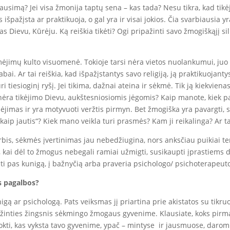
lausimą? Jei visa žmonija taptų sena – kas tada? Nesu tikra, kad ti
išpažįsta ar praktikuoja, o gal yra ir visai jokios. Čia svarbiausia y
as Dievu, Kūrėju. Ką reiškia tikėti? Ogi pripažinti savo žmogiškąjį si
jimų kulto visuomenė. Tokioje tarsi nėra vietos nuolankumui, juo 
abai. Ar tai reiškia, kad išpažįstantys savo religiją, ją praktikuo
i tiesioginį ryšį. Jei tikima, dažnai ateina ir sėkmė. Tik ją kiekvie
et nėra tikėjimo Dievu, aukštesniosiomis jėgomis? Kaip manote, kiek p
ėjimas ir yra motyvuoti veržtis pirmyn. Bet žmogiška yra pavargti, 
u kaip jautis“? Kiek mano veikla turi prasmės? Kam ji reikalinga? Ar 
bis, sėkmės įvertinimas jau nebedžiugina, nors anksčiau puikiai ten
je, kai dėl to žmogus nebegali ramiai užmigti, susikaupti įprastiem
ti pas kunigą, į bažnyčią arba praveria psichologo/ psichoterapeut
s pagalbos?
ą ar psichologą. Pats veiksmas jį priartina prie akistatos su tikruoj
ažinties žingsnis sėkmingo žmogaus gyvenime. Klausiate, koks pirmas?
okti, kas vyksta tavo gyvenime, ypač – mintyse ir jausmuose, daro