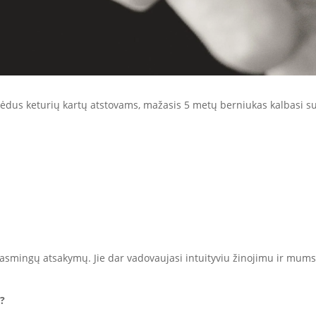
sėdus keturių kartų atstovams, mažasis 5 metų berniukas kalbasi s
 prasmingų atsakymų. Jie dar vadovaujasi intuityviu žinojimu ir mums,
i?