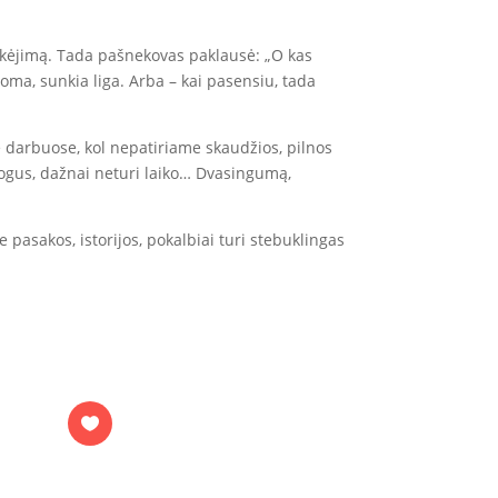
 tikėjimą. Tada pašnekovas paklausė: „O kas
oma, sunkia liga. Arba – kai pasensiu, tada
darbuose, kol nepatiriame skaudžios, pilnos
mogus, dažnai neturi laiko… Dvasingumą,
asakos, istorijos, pokalbiai turi stebuklingas