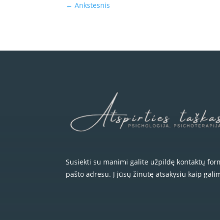
←
Ankstesnis
Susiekti su manimi galite užpildę kontaktų fo
pašto adresu. Į jūsų žinutę atsakysiu kaip gali