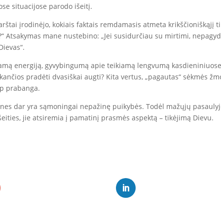
se situacijose parodo išeitį.
arštai įrodinėjo, kokiais faktais remdamasis atmeta krikščioniškąjį
u?“ Atsakymas mane nustebino: „Jei susidurčiau su mirtimi, nepagyd
 Dievas“.
iamą energiją, gyvybingumą apie teikiamą lengvumą kasdieniniuose 
kančios pradėti dvasiškai augti? Kita vertus, „pagautas“ sėkmės ž
ip prabanga.
nes dar yra sąmoningai nepažinę puikybės. Todėl mažųjų pasaulyje p
šeities, jie atsiremia į pamatinį prasmės aspektą – tikėjimą Dievu.