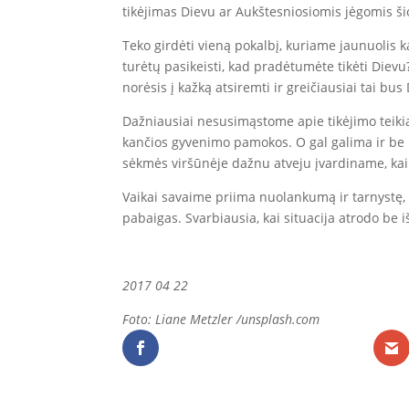
tikėjimas Dievu ar Aukštesniosiomis jėgomis šio
Teko girdėti vieną pokalbį, kuriame jaunuolis k
turėtų pasikeisti, kad pradėtumėte tikėti Diev
norėsis į kažką atsiremti ir greičiausiai tai bus
Dažniausiai nesusimąstome apie tikėjimo teik
kančios gyvenimo pamokos. O gal galima ir be 
sėkmės viršūnėje dažnu atveju įvardiname, ka
Vaikai savaime priima nuolankumą ir tarnystę, 
pabaigas. Svarbiausia, kai situacija atrodo be i
2017 04 22
Foto: Liane Metzler /unsplash.com