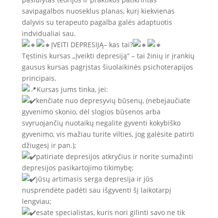
savipagalbos nuoseklus planas, kurį kiekvienas
dalyvis su terapeuto pagalba galės adaptuotis
indvidualiai sau.
ĮVEITI DEPRESIJĄ– kas tai?
Tęstinis kursas „Įveikti depresiją“ – tai žinių ir įrankių
gausus kursas pagrįstas šiuolaikinės psichoterapijos
principais.
Kursas jums tinka, jei:
kenčiate nuo depresyvių būsenų, (nebejaučiate
gyvenimo skonio, dėl slogios būsenos arba
svyruojančių nuotaikų negalite gyventi kokybiško
gyvenimo, vis mažiau turite vilties, jog galėsite patirti
džiugesį ir pan.);
patiriate depresijos atkryčius ir norite sumažinti
depresijos pasikartojimo tikimybę;
jūsų artimasis serga depresija ir jūs
nusprendėte padėti sau išgyventi šį laikotarpį
lengviau;
esate specialistas, kuris nori gilinti savo ne tik