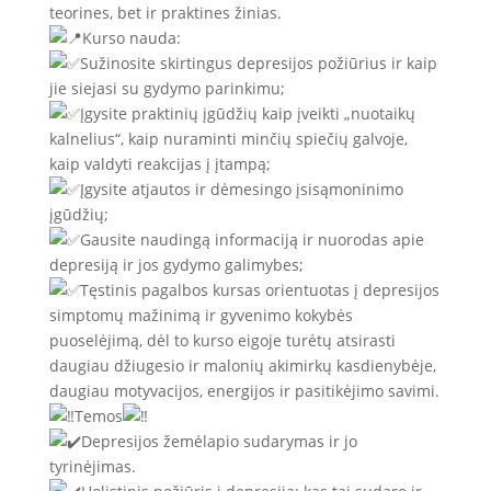
teorines, bet ir praktines žinias.
Kurso nauda:
Sužinosite skirtingus depresijos požiūrius ir kaip
jie siejasi su gydymo parinkimu;
Įgysite praktinių įgūdžių kaip įveikti „nuotaikų
kalnelius“, kaip nuraminti minčių spiečių galvoje,
kaip valdyti reakcijas į įtampą;
Įgysite atjautos ir dėmesingo įsisąmoninimo
įgūdžių;
Gausite naudingą informaciją ir nuorodas apie
depresiją ir jos gydymo galimybes;
Tęstinis pagalbos kursas orientuotas į depresijos
simptomų mažinimą ir gyvenimo kokybės
puoselėjimą, dėl to kurso eigoje turėtų atsirasti
daugiau džiugesio ir malonių akimirkų kasdienybėje,
daugiau motyvacijos, energijos ir pasitikėjimo savimi.
Temos
Depresijos žemėlapio sudarymas ir jo
tyrinėjimas.