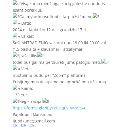
Visą kurso medžiagą, kurią galėsite naudotis
esant poreikiui.
Galimybė konsultuotis tarp užsiėmimų
Data:
2024 m. lapkričio 12 d. – gruodžio 17 d.
Laikas:
Šeši ANTRADIENIO vakarai nuo 18.00 iki 20.00 val.
(1,5 paskaita + klausimai – atsakymai).
Įrašai liks
todėl bus galima peržiūrėti jums patogiu metu
Vieta:
nuotoliniu būdu per “Zoom” platformą.
Prisijungimus atsiųsime po apmokėjimo už kursą.
Kaina:
135 eur
Registracija:
https://forms.gle/iByYzUGq6vHM9StSA
Papildomi klausimai:
ijuodkune@gmail.com