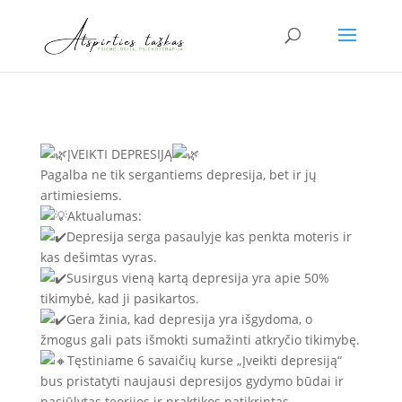
ĮVEIKTI DEPRESIJĄ
Pagalba ne tik sergantiems depresija, bet ir jų
artimiesiems.
Aktualumas:
Depresija serga pasaulyje kas penkta moteris ir
kas dešimtas vyras.
Susirgus vieną kartą depresija yra apie 50%
tikimybė, kad ji pasikartos.
Gera žinia, kad depresija yra išgydoma, o
žmogus gali pats išmokti sumažinti atkryčio tikimybę.
Tęstiniame 6 savaičių kurse „Įveikti depresiją“
bus pristatyti naujausi depresijos gydymo būdai ir
pasiūlytas teorijos ir praktikos patikrintas