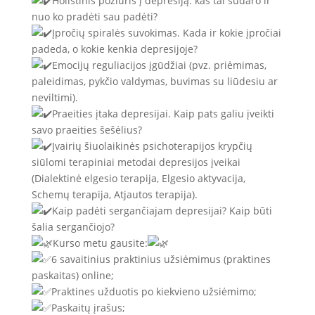
Holistinis požiūris į depresiją: kas tai sudaro ir
nuo ko pradėti sau padėti?
Įpročių spiralės suvokimas. Kada ir kokie įpročiai
padeda, o kokie kenkia depresijoje?
Emocijų reguliacijos įgūdžiai (pvz. priėmimas,
paleidimas, pykčio valdymas, buvimas su liūdesiu ar
neviltimi).
Praeities įtaka depresijai. Kaip pats galiu įveikti
savo praeities šešėlius?
Įvairių šiuolaikinės psichoterapijos krypčių
siūlomi terapiniai metodai depresijos įveikai
(Dialektinė elgesio terapija, Elgesio aktyvacija,
Schemų terapija, Atjautos terapija).
Kaip padėti sergančiajam depresijai? Kaip būti
šalia sergančiojo?
Kurso metu gausite:
6 savaitinius praktinius užsiėmimus (praktines
paskaitas) online;
Praktines užduotis po kiekvieno užsiėmimo;
Paskaitų įrašus;