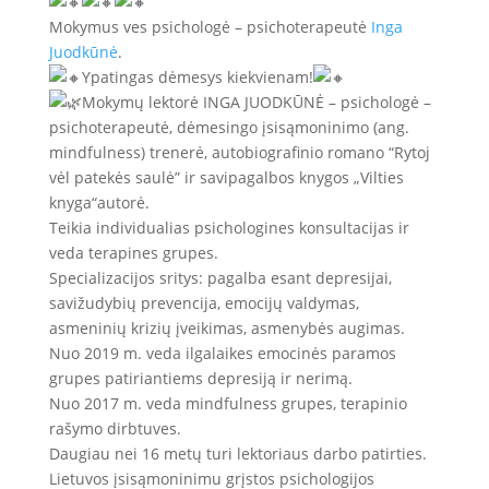
Mokymus ves psichologė – psichoterapeutė
Inga
Juodkūnė
.
Ypatingas dėmesys kiekvienam!
Mokymų lektorė INGA JUODKŪNĖ – psichologė –
psichoterapeutė, dėmesingo įsisąmoninimo (ang.
mindfulness) trenerė, autobiografinio romano “Rytoj
vėl patekės saulė” ir savipagalbos knygos „Vilties
knyga“autorė.
Teikia individualias psichologines konsultacijas ir
veda terapines grupes.
Specializacijos sritys: pagalba esant depresijai,
savižudybių prevencija, emocijų valdymas,
asmeninių krizių įveikimas, asmenybės augimas.
Nuo 2019 m. veda ilgalaikes emocinės paramos
grupes patiriantiems depresiją ir nerimą.
Nuo 2017 m. veda mindfulness grupes, terapinio
rašymo dirbtuves.
Daugiau nei 16 metų turi lektoriaus darbo patirties.
Lietuvos įsisąmoninimu grįstos psichologijos