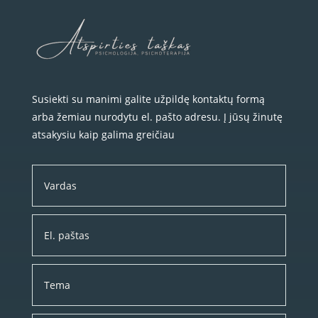
Susiekti su manimi galite užpildę kontaktų formą
arba žemiau nurodytu el. pašto adresu. Į jūsų žinutę
atsakysiu kaip galima greičiau