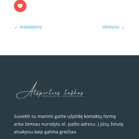
←
Ankstesnis
Vėlesnis
→
Susiekti su manimi galite užpildę kontaktų formą
arba žemiau nurodytu el. pašto adresu. Į jūsų žinutę
atsakysiu kaip galima greičiau