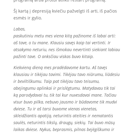
Šį kartą į depresiją kviečiu pažvelgti iš arti, iš pačios
esmės ir gylio.
Labas,
paskutiniu metu mes viena kitą pažinome iš labai arti:
aš tave, o tu mane. Klausiu savęs kaip tai vertinti. Ir
atsakymo neturiu, nes išmokau nevertinti siekiant labiau
pažinti tave. O anksčiau viskas buvo kitaip.
Kiekvieną dieną mes pradėdavome kartu. Aš tavęs
klausiau ir tikėjau tavimi. Tikėjau tavo niūrumu, liūdesiu
ir beviltiškumu. Taip pat tikėjau tavo teisumu,
abejingumu aplinkai ir prislėgtumu. Matydavau tik tai
ką parodydavai tu, tik tai kur nuvesdavai mane. Tačiau
visur buvo pilka, nebuvo jausmo ir būdavome tik mudvi
dviese. Tu ir aš tarsi buvome vienas vienetas,
skleidžiantis apatiją, neturintis ateities ir nematantis
saulės, neturintis tikslų, draugų, siekių. Tai buvo mūsų
laikas dviese. Nykus, beprasmis, pilnas bejėgiškumo ir