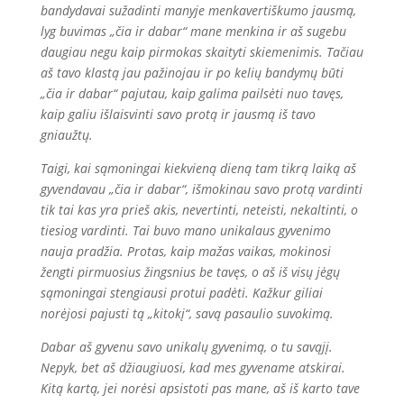
bandydavai sužadinti manyje menkavertiškumo jausmą,
lyg buvimas „čia ir dabar“ mane menkina ir aš sugebu
daugiau negu kaip pirmokas skaityti skiemenimis. Tačiau
aš tavo klastą jau pažinojau ir po kelių bandymų būti
„čia ir dabar“ pajutau, kaip galima pailsėti nuo tavęs,
kaip galiu išlaisvinti savo protą ir jausmą iš tavo
gniaužtų.
Taigi, kai sąmoningai kiekvieną dieną tam tikrą laiką aš
gyvendavau „čia ir dabar“, išmokinau savo protą vardinti
tik tai kas yra prieš akis, nevertinti, neteisti, nekaltinti, o
tiesiog vardinti. Tai buvo mano unikalaus gyvenimo
nauja pradžia. Protas, kaip mažas vaikas, mokinosi
žengti pirmuosius žingsnius be tavęs, o aš iš visų jėgų
sąmoningai stengiausi protui padėti. Kažkur giliai
norėjosi pajusti tą „kitokį“, savą pasaulio suvokimą.
Dabar aš gyvenu savo unikalų gyvenimą, o tu savąjį.
Nepyk, bet aš džiaugiuosi, kad mes gyvename atskirai.
Kitą kartą, jei norėsi apsistoti pas mane, aš iš karto tave