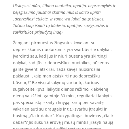
Užsitęsusi niūri, liūdna nuotaika, apatija, beprasmybės ir
bejėgiškumo jausmai skatina mus iš karto lipinti
„depresijos“ etiketę. Ir tame yra labai daug tiesios.
Tačiau kaip išpilti tą liūdesio, apatijos, savigraužos ir
savikritikos pripildytą indą?
Žengiant pirmuosius žingsnius kovojant su
depresiškomis nuotaikomis yra svarbūs šie dalykai:
įvardinti sau, kad jūs ir niūri būsena yra skirtingi
dalykai, kad jūs ir depresiškos nuotaikos, būsenos
galite gyventi atskirai. Tada savęs nuoširdžiai
paklausti „kaip man atsiskirti nuo depresiškų
būsenų?“ Be visų atsakymų variantų, kuriuos
sugalvosite, (pvz. laikytis dienos rėžimo, kiekvieną
dieną vaikščioti gamtoje 30 min., reguliariai lankytis
pas specialistą, skaityti knygą, kartą per savaitę
vakarieniauti su draugais ir t.t.) svarbu įtraukti ir
buvimą „čia ir dabar“. Kuo ypatingas buvimas „čia ir
dabar“? Jis sukuria erdvę į mūsų mintis įrašyti naują
programą arba protui atlikti restart programą.