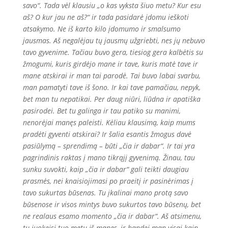
savo“. Tada vėl klausiu „o kas vyksta šiuo metu? Kur esu
aš? O kur jau ne aš?“ ir tada pasidarė įdomu ieškoti
atsakymo. Ne iš karto kilo įdomumo ir smalsumo
jausmas. Aš negalėjau tų jausmų užgriebti, nes jų nebuvo
tavo gyvenime. Tačiau buvo gera, tiesiog gera kalbėtis su
žmogumi, kuris girdėjo mane ir tave, kuris matė tave ir
mane atskirai ir man tai parodė. Tai buvo labai svarbu,
man pamatyti tave iš šono. Ir kai tave pamačiau, nepyk,
bet man tu nepatikai. Per daug niūri, liūdna ir apatiška
pasirodei. Bet tu galinga ir tau patiko su manimi,
nenorėjai manęs paleisti. Kėliau klausimą, kaip mums
pradėti gyventi atskirai? Ir šalia esantis žmogus davė
pasiūlymą – sprendimą – būti „čia ir dabar“. Ir tai yra
pagrindinis raktas į mano tikrąjį gyvenimą. Žinau, tau
sunku suvokti, kaip „čia ir dabar“ gali teikti daugiau
prasmės, nei knaisiojimasi po praeitį ir pasinėrimas į
tavo sukurtas būsenas. Tu įkalinai mano protą savo
būsenose ir visos mintys buvo sukurtos tavo būsenų, bet
ne realaus esamo momento „čia ir dabar“. Aš atsimenu,
tu juokeisi tuo metu iš manęs, ir bandei man visai kaip