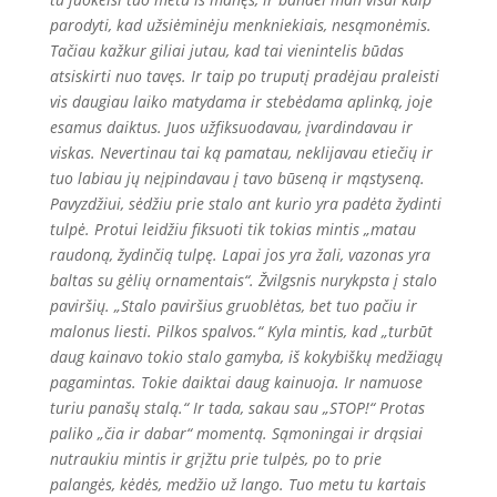
parodyti, kad užsiėminėju menkniekiais, nesąmonėmis.
Tačiau kažkur giliai jutau, kad tai vienintelis būdas
atsiskirti nuo tavęs. Ir taip po truputį pradėjau praleisti
vis daugiau laiko matydama ir stebėdama aplinką, joje
esamus daiktus. Juos užfiksuodavau, įvardindavau ir
viskas. Nevertinau tai ką pamatau, neklijavau etiečių ir
tuo labiau jų neįpindavau į tavo būseną ir mąstyseną.
Pavyzdžiui, sėdžiu prie stalo ant kurio yra padėta žydinti
tulpė. Protui leidžiu fiksuoti tik tokias mintis „matau
raudoną, žydinčią tulpę. Lapai jos yra žali, vazonas yra
baltas su gėlių ornamentais“. Žvilgsnis nurykpsta į stalo
paviršių. „Stalo paviršius gruoblėtas, bet tuo pačiu ir
malonus liesti. Pilkos spalvos.“ Kyla mintis, kad „turbūt
daug kainavo tokio stalo gamyba, iš kokybiškų medžiagų
pagamintas. Tokie daiktai daug kainuoja. Ir namuose
turiu panašų stalą.“ Ir tada, sakau sau „STOP!“ Protas
paliko „čia ir dabar“ momentą. Sąmoningai ir drąsiai
nutraukiu mintis ir grįžtu prie tulpės, po to prie
palangės, kėdės, medžio už lango. Tuo metu tu kartais