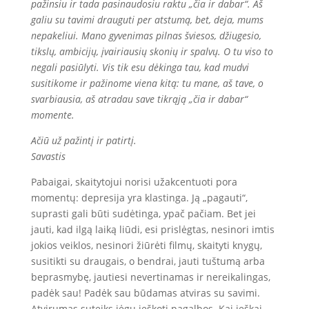
pažinsiu ir tada pasinaudosiu raktu „čia ir dabar“. Aš
galiu su tavimi drauguti per atstumą, bet, deja, mums
nepakeliui. Mano gyvenimas pilnas šviesos, džiugesio,
tikslų, ambicijų, įvairiausių skonių ir spalvų. O tu viso to
negali pasiūlyti. Vis tik esu dėkinga tau, kad mudvi
susitikome ir pažinome viena kitą: tu mane, aš tave, o
svarbiausia, aš atradau save tikrąją „čia ir dabar“
momente.
Ačiū už pažintį ir patirtį.
Savastis
Pabaigai, skaitytojui norisi užakcentuoti pora
momentų: depresija yra klastinga. Ją „pagauti“,
suprasti gali būti sudėtinga, ypač pačiam. Bet jei
jauti, kad ilgą laiką liūdi, esi prislėgtas, nesinori imtis
jokios veiklos, nesinori žiūrėti filmų, skaityti knygų,
susitikti su draugais, o bendrai, jauti tuštumą arba
beprasmybę, jautiesi nevertinamas ir nereikalingas,
padėk sau! Padėk sau būdamas atviras su savimi.
Atvirumas suteiks jėgų ieškoti pagalbos. Kai ieškai,