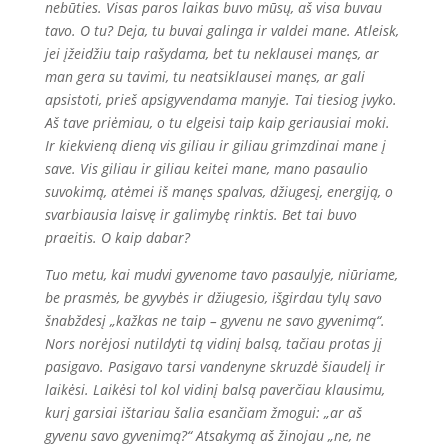
nebūties. Visas paros laikas buvo mūsų, aš visa buvau
tavo. O tu? Deja, tu buvai galinga ir valdei mane. Atleisk,
jei įžeidžiu taip rašydama, bet tu neklausei manęs, ar
man gera su tavimi, tu neatsiklausei manęs, ar gali
apsistoti, prieš apsigyvendama manyje. Tai tiesiog įvyko.
Aš tave priėmiau, o tu elgeisi taip kaip geriausiai moki.
Ir kiekvieną dieną vis giliau ir giliau grimzdinai mane į
save. Vis giliau ir giliau keitei mane, mano pasaulio
suvokimą, atėmei iš manęs spalvas, džiugesį, energiją, o
svarbiausia laisvę ir galimybę rinktis. Bet tai buvo
praeitis. O kaip dabar?
Tuo metu, kai mudvi gyvenome tavo pasaulyje, niūriame,
be prasmės, be gyvybės ir džiugesio, išgirdau tylų savo
šnabždesį „kažkas ne taip – gyvenu ne savo gyvenimą“.
Nors norėjosi nutildyti tą vidinį balsą, tačiau protas jį
pasigavo. Pasigavo tarsi vandenyne skruzdė šiaudelį ir
laikėsi. Laikėsi tol kol vidinį balsą paverčiau klausimu,
kurį garsiai ištariau šalia esančiam žmogui: „ar aš
gyvenu savo gyvenimą?“ Atsakymą aš žinojau „ne, ne