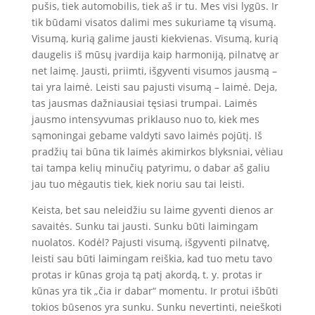
pušis, tiek automobilis, tiek aš ir tu. Mes visi lygūs. Ir
tik būdami visatos dalimi mes sukuriame tą visumą.
Visumą, kurią galime jausti kiekvienas. Visumą, kurią
daugelis iš mūsų įvardija kaip harmoniją, pilnatvę ar
net laimę. Jausti, priimti, išgyventi visumos jausmą –
tai yra laimė. Leisti sau pajusti visumą – laimė. Deja,
tas jausmas dažniausiai tęsiasi trumpai. Laimės
jausmo intensyvumas priklauso nuo to, kiek mes
sąmoningai gebame valdyti savo laimės pojūtį. Iš
pradžių tai būna tik laimės akimirkos blyksniai, vėliau
tai tampa kelių minučių patyrimu, o dabar aš galiu
jau tuo mėgautis tiek, kiek noriu sau tai leisti.
Keista, bet sau neleidžiu su laime gyventi dienos ar
savaitės. Sunku tai jausti. Sunku būti laimingam
nuolatos. Kodėl? Pajusti visumą, išgyventi pilnatvę,
leisti sau būti laimingam reiškia, kad tuo metu tavo
protas ir kūnas groja tą patį akordą, t. y. protas ir
kūnas yra tik „čia ir dabar“ momentu. Ir protui išbūti
tokios būsenos yra sunku. Sunku nevertinti, neieškoti