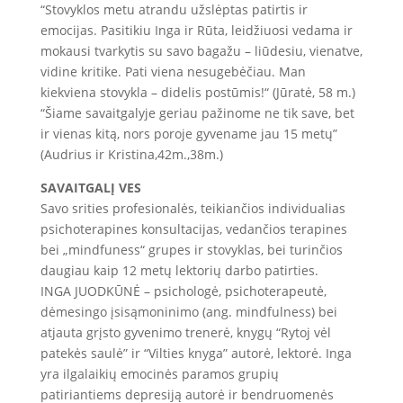
“Stovyklos metu atrandu užslėptas patirtis ir
emocijas. Pasitikiu Inga ir Rūta, leidžiuosi vedama ir
mokausi tvarkytis su savo bagažu – liūdesiu, vienatve,
vidine kritike. Pati viena nesugebėčiau. Man
kiekviena stovykla – didelis postūmis!“ (Jūratė, 58 m.)
“Šiame savaitgalyje geriau pažinome ne tik save, bet
ir vienas kitą, nors poroje gyvename jau 15 metų”
(Audrius ir Kristina,42m.,38m.)
SAVAITGALĮ VES
Savo srities profesionalės, teikiančios individualias
psichoterapines konsultacijas, vedančios terapines
bei „mindfuness“ grupes ir stovyklas, bei turinčios
daugiau kaip 12 metų lektorių darbo patirties.
INGA JUODKŪNĖ – psichologė, psichoterapeutė,
dėmesingo įsisąmoninimo (ang. mindfulness) bei
atjauta grįsto gyvenimo trenerė, knygų “Rytoj vėl
patekės saulė” ir “Vilties knyga” autorė, lektorė. Inga
yra ilgalaikių emocinės paramos grupių
patiriantiems depresiją autorė ir bendruomenės