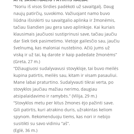
“Noriu iš visos širdies padėkoti už savaitgalį. Daug
naujų patirčių, suvokimo. Važiuojant namo buvo
liūdna išsiskirti su savaitgalio aplinka ir žmonėmis,
tačiau šiandien jau gera savo aplinkoje. Kai kuriais
klausimais jaučiuosi sustiprinusi save, tačiau jaučiu
dar šiek tiek pasimetimo. Vietoje gailesčio sau, jaučiu
švelnumą, kas maloniai nustebino. Ačiū jums už
viską ir už tai, ką darote ir kaip padedate žmonėms”
(Greta, 27 m.)
“Džiaugiuosi sudalyvavusi stovykloje, tai buvo meilės
kupina patirtis, meilės sau, kitam ir visam pasauliui.
Mane labai praturtino. Sudalyvauti tikrai verta, po
stovyklos jaučiau mažiau nerimo, daugiau
atsipalaidavimo ir ramybės.“ (Vilija, 29 m.)
“Stovyklos metu per kitus žmones ėjo pažinti save.
Gili patirtis, kuri atrakino duris, užrakintas keliom
spynom. Rekomenduoju tiems, kas nori ir nebijo
susitikti su savo vidiniu “aš”.
(Eglė, 36 m.)