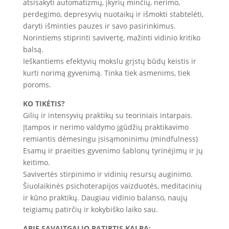
atsisakyti automatizmų, įkyrių minčių, nerimo,
perdegimo, depresyvių nuotaikų ir išmokti stabtelėti,
daryti išminties pauzes ir savo pasirinkimus.
Norintiems stiprinti savivertę, mažinti vidinio kritiko
balsą.
Ieškantiems efektyvių mokslu grįstų būdų keistis ir
kurti norimą gyvenimą. Tinka tiek asmenims, tiek
poroms.
KO TIKĖTIS?
Gilių ir intensyvių praktikų su teoriniais intarpais.
Įtampos ir nerimo valdymo įgūdžių praktikavimo
remiantis dėmesingu įsisąmoninimu (mindfulness)
Esamų ir praeities gyvenimo šablonų tyrinėjimų ir jų
keitimo.
Savivertės stirpinimo ir vidinių resursų auginimo.
Šiuolaikinės psichoterapijos vaizduotės, meditacinių
ir kūno praktikų. Daugiau vidinio balanso, naujų
teigiamų patirčių ir kokybiško laiko sau.
APIE SAVAITGALIO PATIRTIS KALBA: