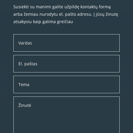
Susiekti su manimi galite užpildę kontaktų formą
arba žemiau nurodytu el. pašto adresu. Į jūsų žinutę
atsakysiu kaip galima greičiau