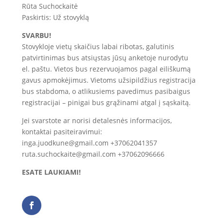
Rūta Suchockaitė
Paskirtis: Už stovyklą
SVARBU!
Stovykloje vietų skaičius labai ribotas, galutinis
patvirtinimas bus atsiųstas jūsų anketoje nurodytu
el. paštu. Vietos bus rezervuojamos pagal eiliškumą
gavus apmokėjimus. Vietoms užsipildžius registracija
bus stabdoma, o atlikusiems pavedimus pasibaigus
registracijai – pinigai bus grąžinami atgal į sąskaitą.
Jei svarstote ar norisi detalesnės informacijos,
kontaktai pasiteiravimui:
inga.juodkune@gmail.com +37062041357
ruta.suchockaite@gmail.com +37062096666
ESATE LAUKIAMI!