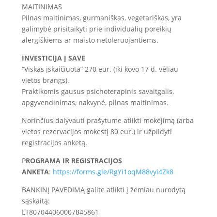
MAITINIMAS
Pilnas maitinimas, gurmaniškas, vegetariškas, yra
galimybė prisitaikyti prie individualių poreikių
alergiškiems ar maisto netoleruojantiems.
INVESTICIJA Į SAVE
“Viskas įskaičiuota” 270 eur. (iki kovo 17 d. vėliau
vietos brangs).
Praktikomis gausus psichoterapinis savaitgalis,
apgyvendinimas, nakvynė, pilnas maitinimas.
Norinčius dalyvauti prašytume atlikti mokėjimą (arba
vietos rezervacijos mokestį 80 eur.) ir užpildyti
registracijos anketą.
P
ROGRAMA IR REGISTRACIJOS
ANKETA
:
https://forms.gle/RgYi1oqM88vyi4Zk8
BANKINĮ PAVEDIMĄ galite atlikti į žemiau nurodytą
sąskaitą:
LT807044060007845861