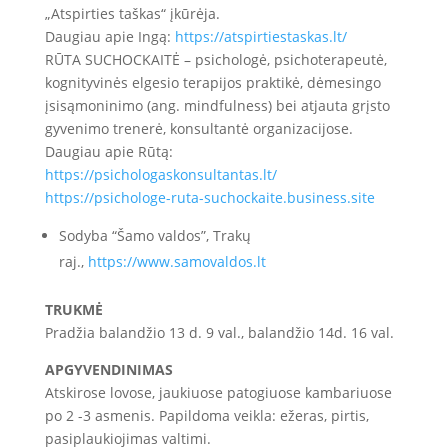
„Atspirties taškas“ įkūrėja.
Daugiau apie Ingą:
https://atspirtiestaskas.lt/
RŪTA SUCHOCKAITĖ – psichologė, psichoterapeutė,
kognityvinės elgesio terapijos praktikė, dėmesingo
įsisąmoninimo (ang. mindfulness) bei atjauta grįsto
gyvenimo trenerė, konsultantė organizacijose.
Daugiau apie Rūtą:
https://psichologaskonsultantas.lt/
https://psichologe-ruta-suchockaite.business.site
Sodyba “Šamo valdos”, Trakų
raj.,
https://www.samovaldos.lt
TRUKMĖ
Pradžia balandžio 13 d. 9 val., balandžio 14d. 16 val.
APGYVENDINIMAS
Atskirose lovose, jaukiuose patogiuose kambariuose
po 2 -3 asmenis. Papildoma veikla: ežeras, pirtis,
pasiplaukiojimas valtimi.