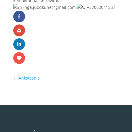
kontaktai pasiteiravimui:
inga.juodkune@gmail.com
+37062041357
←
Ankstesnis