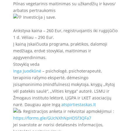
Pilnas vegetarinis maitinimas su užkandžių ir kavos/
arbatos pertraukomis
Investicija į save.
Ankstyva kaina – 260 Eur, registruojantis iki rugpjūčio
1 d. Vėliau – 290 Eur.
Į kainą įskaičiuota programa, praktikos, dalomoji
medžiaga, erdvė stovyklai, maitinimas ir
apgyvendinimas.
Stovyklą veda
Inga Juodkūnė
– psichologė, psichoterapeutė,
terapinio rašymo ekspertė, dėmesingo
įsisąmoninimo (mindfulness) mokytoja, knygų „Rytoj
vėl patekės saulė“, „Vilties knyga“ autorė. LSMU ir
Žmogaus instituto lektorė, LĮGPA ir LKET asociacijų
narė. Daugiau apie Ingą
atspirtiestaskas.lt
Registracijos anketa ir rekvizitai apmokėjimui :
https://forms.gle/GUcNXhNpHD5f3QFa7
Jei svarstote ar norisi detalesnės informacijos,