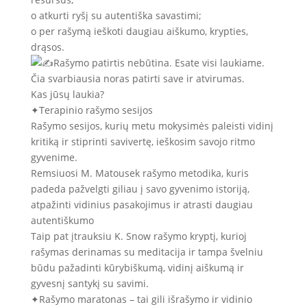
o atkurti ryšį su autentiška savastimi;
o per rašymą ieškoti daugiau aiškumo, krypties,
drąsos.
Rašymo patirtis nebūtina. Esate visi laukiame.
Čia svarbiausia noras patirti save ir atvirumas.
Kas jūsų laukia?
✦Terapinio rašymo sesijos
Rašymo sesijos, kurių metu mokysimės paleisti vidinį
kritiką ir stiprinti savivertę, ieškosim savojo ritmo
gyvenime.
Remsiuosi M. Matousek rašymo metodika, kuris
padeda pažvelgti giliau į savo gyvenimo istoriją,
atpažinti vidinius pasakojimus ir atrasti daugiau
autentiškumo
Taip pat įtrauksiu K. Snow rašymo kryptį, kurioj
rašymas derinamas su meditacija ir tampa švelniu
būdu pažadinti kūrybiškumą, vidinį aiškumą ir
gyvesnį santykį su savimi.
✦Rašymo maratonas – tai gili išrašymo ir vidinio