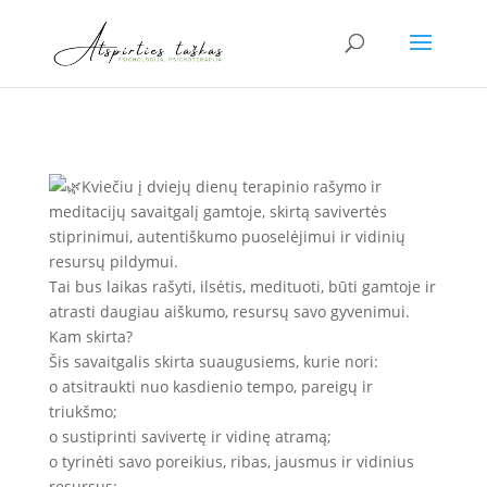
Kviečiu į dviejų dienų terapinio rašymo ir
meditacijų savaitgalį gamtoje, skirtą savivertės
stiprinimui, autentiškumo puoselėjimui ir vidinių
resursų pildymui.
Tai bus laikas rašyti, ilsėtis, medituoti, būti gamtoje ir
atrasti daugiau aiškumo, resursų savo gyvenimui.
Kam skirta?
Šis savaitgalis skirta suaugusiems, kurie nori:
o atsitraukti nuo kasdienio tempo, pareigų ir
triukšmo;
o sustiprinti savivertę ir vidinę atramą;
o tyrinėti savo poreikius, ribas, jausmus ir vidinius
resursus;