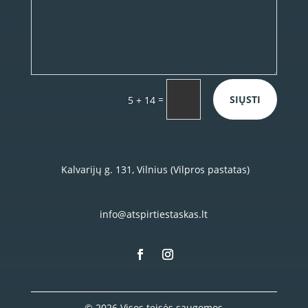
=
SIŲSTI
5 + 14
Kalvarijų g. 131, Vilnius (Vilpros pastatas)
info@atspirtiestaskas.lt
© 2026 Visos teisės saugomos