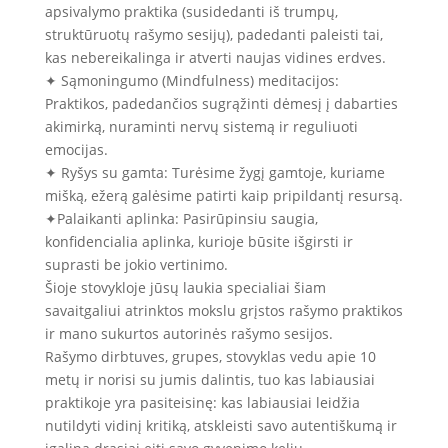
apsivalymo praktika (susidedanti iš trumpų,
struktūruotų rašymo sesijų), padedanti paleisti tai,
kas nebereikalinga ir atverti naujas vidines erdves.
✦ Sąmoningumo (Mindfulness) meditacijos:
Praktikos, padedančios sugrąžinti dėmesį į dabarties
akimirką, nuraminti nervų sistemą ir reguliuoti
emocijas.
✦ Ryšys su gamta: Turėsime žygį gamtoje, kuriame
mišką, ežerą galėsime patirti kaip pripildantį resursą.
✦Palaikanti aplinka: Pasirūpinsiu saugia,
konfidencialia aplinka, kurioje būsite išgirsti ir
suprasti be jokio vertinimo.
Šioje stovykloje jūsų laukia specialiai šiam
savaitgaliui atrinktos mokslu grįstos rašymo praktikos
ir mano sukurtos autorinės rašymo sesijos.
Rašymo dirbtuves, grupes, stovyklas vedu apie 10
metų ir norisi su jumis dalintis, tuo kas labiausiai
praktikoje yra pasiteisinę: kas labiausiai leidžia
nutildyti vidinį kritiką, atskleisti savo autentiškumą ir