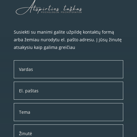
Susiekti su manimi galite užpildę kontaktų formą
arba žemiau nurodytu el. pašto adresu. Į jūsų žinutę
atsakysiu kaip galima greičiau