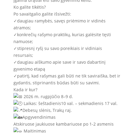
įgalina drąsiai eiti savo gyvenimo keliu.
Ko galite tikėtis?
Po savaitgalio galite išsivežti:
✓daugiau ramybės, savęs priėmimo ir vidinės
atramos;
✓konkrečių rašymo praktikų, kurias galėsite tęsti
namuose;
✓stipresnį ryšį su savo poreikiais ir vidiniais
resursais;
✓daugiau aiškumo apie save ir savo dabartinį
gyvenimo etapą
✓patirtį, kad rašymas gali būti ne tik saviraiška, bet ir
gydantis, stiprinantis būdas būti su savimi.
Kada ir kur?
2026 m. rugpjūčio 8–9 d.
Laikas: šeštadienis10 val. – sekmadienis 17 val.
Debesų slėnis, Trakų raj.
Apgyvendinimas
Atskiruose jaukiuose kambariuose po 1-2 asmenis
Maitinimas