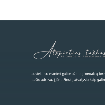
Susiekti su manimi galite užpildę kontaktų fo
pašto adresu. Į jūsų žinutę atsakysiu kaip gali