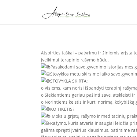
Atspirties taškai – patyrimu ir žiniomis grįsta 
įveikimui terapinio rašymo būdu.
Pasakodami savo gyvenimo istorijas mes gali
Stovyklos metu skirsime laiko savo gyvenimo
STOVYKLA SKIRTA:
o Visiems, kam norisi išbandyti terapinį rašymą
o Siekiantiems geriau pažinti save, atskleisti 
o Norintiems keistis ir kurti norimą, kokybišką
KO TIKĖTIS?
Mokslu grįstų rašymo ir meditacinių prakt
Rašymo, kuris atveria ir saugiai leidžia pris
galima spręsti įvairius klausimus, patirsime 