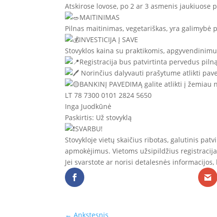
Atskirose lovose, po 2 ar 3 asmenis jaukiuose
MAITINIMAS
Pilnas maitinimas, vegetariškas, yra galimybė p
INVESTICIJA Į SAVE
Stovyklos kaina su praktikomis, apgyvendinimu,
Registracija bus patvirtinta pervedus piln
Norinčius dalyvauti prašytume atlikti pave
BANKINĮ PAVEDIMĄ galite atlikti į žemiau 
LT 78 7300 0101 2824 5650
Inga Juodkūnė
Paskirtis: Už stovyklą
SVARBU!
Stovykloje vietų skaičius ribotas, galutinis pa
apmokėjimus. Vietoms užsipildžius registracija
Jei svarstote ar norisi detalesnės informacijos,
←
Ankstesnis