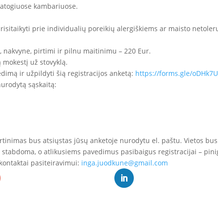
 patogiuose kambariuose.
risitaikyti prie individualių poreikių alergiškiems ar maisto netole
 nakvyne, pirtimi ir pilnu maitinimu – 220 Eur.
ą mokestį už stovyklą.
dimą ir užpildyti šią registracijos anketą:
https://forms.gle/oDHk
nurodytą sąskaitą:
tvirtinimas bus atsiųstas jūsų anketoje nurodytu el. paštu. Vietos 
 stabdoma, o atlikusiems pavedimus pasibaigus registracijai – pinig
 kontaktai pasiteiravimui:
inga.juodkune@gmail.com