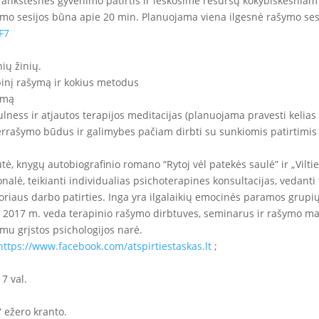
 ankstesnes gyvenimo patirtis ir ieškosime resursų kokybiškesniam
o sesijos būna apie 20 min. Planuojama viena ilgesnė rašymo sesij
F7
nių žinių.
apinį rašymą ir kokius metodus
šymą
fulness ir atjautos terapijos meditacijas (planuojama pravesti kelias
perrašymo būdus ir galimybes pačiam dirbti su sunkiomis patirtimis
tė, knygų autobiografinio romano “Rytoj vėl patekės saulė” ir „Vilt
sionalė, teikianti individualias psichoterapines konsultacijas, vedan
toriaus darbo patirties. Inga yra ilgalaikių emocinės paramos grupi
 2017 m. veda terapinio rašymo dirbtuves, seminarus ir rašymo mar
imu grįstos psichologijos narė.
https://www.facebook.com/atspirtiestaskas.lt
;
7 val.
 ežero kranto.