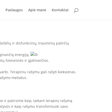
Paslaugos
Apie mane
Kontaktai
šešėlių ir disfunkcinių, trauminių patirčių
uginančią energiją.
ptų šviesesnės ir įgalinančios.
varbi. Terapiniu rašymu gali rašyti kiekvienas.
t rašymo metodus.
sime ir patirsime kaip, taikant terapinį rašymą
ktyvūs ir kaip rašymu transformuoti savo