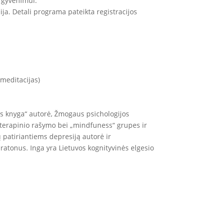
 gyvenimui.
a. Detali programa pateikta registracijos
 meditacijas)
ies knyga“ autorė, Žmogaus psichologijos
ti terapinio rašymo bei „mindfuness“ grupes ir
ų patiriantiems depresiją autorė ir
atonus. Inga yra Lietuvos kognityvinės elgesio