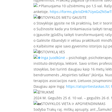
išgyvenimus. Praktikų pagalba tyrinėsime savo
Planuojama 10 užsiėmimų po 1,5 val. Rašym
anketoje.
https://forms.gle/oDHk7UyxGxZN5wT
STOVYKLOS METU GAUSITE
o Stovykloje įgysite ne tik praktinių, bet ir teori
o Sužinosite kada yra tinkamiausia taikyti ter
o Įgausite įgūdžių taikyti transformuojantį ra
o Galėsite išbandyti ir vėliau praktikuoti mind
o Kalbėsime apie savo gyvenimo istorijos (ų) 
STOVYKLĄ VES
Inga Juodkūnė
– psichologė, psichoterapeu
instituto dėstytoja, lektorė. Savo srities profe
stovyklas, bei turinti daugiau kaip 16 metų lek
bendruomenės „Atspirties taškas“ įkūrėja. Nuo
terapijos asociacijos narė, Lietuvos įsisąmonin
Daugiau apie Ingą:
https://atspirtiestaskas.lt/
;
TRUKMĖ
2024 M. Gegužės 25 d. 10 val. – gegužės 26 d. 1
STOVYKLOS VIETA ir APGYVENDINIMAS
Sodyba Trakų raj. miškų apsupty, ant „Šamuko“