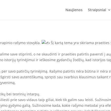
Naujienos
Straipsniai
terapinio rašymo stovykla.
Šį kartą tema yra skiriama praeities 
me save stiprinti, o ne skaudinti ir praeities patirtis paversti į a
 istorijų tyrinėjimui ir ieškosime gydančių žodžių, kad istorijos ta
 per savo patirčių tyrinėjimą. Rašymo patirtis nėra būtina ir nėra s
ir išgirsti savo autentiškumą, spręsti sau svarbius klausimus taikan
 gyvenimą.
ikų bei teorinių intarpų.
iliesti prie savo vidaus taip giliai, kiek tik galim sau leisti. Sužino
rašymo gydymo galią. Sužinosime kada, kokie rašymo metodai yra efe