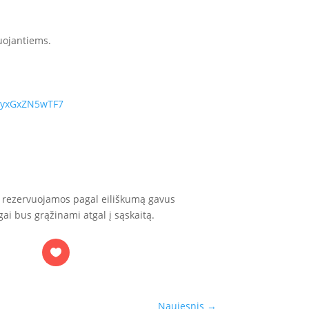
ruojantiems.
7UyxGxZN5wTF7
bus rezervuojamos pagal eiliškumą gavus
ai bus grąžinami atgal į sąskaitą.
Naujesnis
→