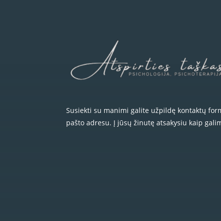
Susiekti su manimi galite užpildę kontaktų fo
pašto adresu. Į jūsų žinutę atsakysiu kaip gali