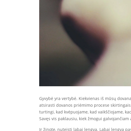
Gyvybė yra vertybė. Kiekvienas iš mūsų dovana
atsirasti dovanos priėmimo procese skirtingais
turtingi, kad kvėpuojame, kad vaikščiojame, k
Savęs vis paklausiu, kiek žmogui galvojančiam
Ir žinote, nuteisti labai lengva. Labai lengva pa