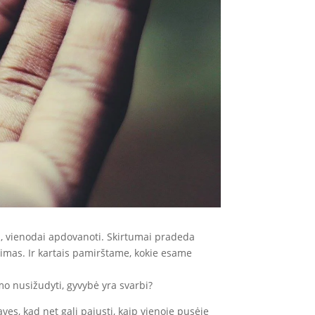
i, vienodai apdovanoti. Skirtumai pradeda
nimas. Ir kartais pamirštame, kokie esame
o nusižudyti, gyvybė yra svarbi?
avęs, kad net gali pajusti, kaip vienoje pusėje