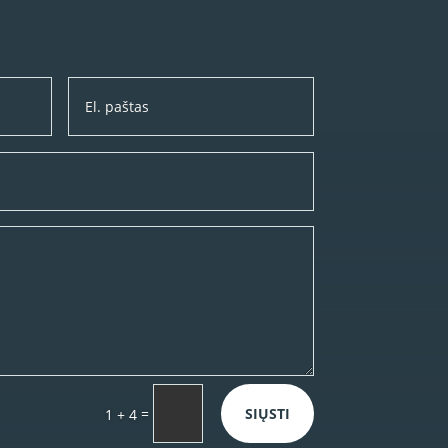
=
SIŲSTI
1 + 4