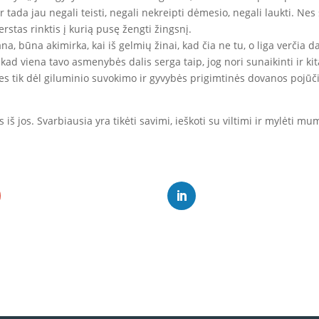
Ir tada jau negali teisti, negali nekreipti dėmesio, negali laukti. Nes
erstas rinktis į kurią pusę žengti žingsnį.
na, būna akimirka, kai iš gelmių žinai, kad čia ne tu, o liga verčia d
, kad viena tavo asmenybės dalis serga taip, jog nori sunaikinti ir ki
 Nes tik dėl giluminio suvokimo ir gyvybės prigimtinės dovanos pojūči
 iš jos. Svarbiausia yra tikėti savimi, ieškoti su viltimi ir mylėti m