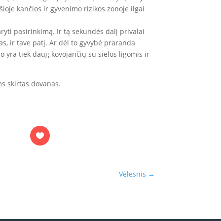
 šioje kančios ir gyvenimo rizikos zonoje ilgai
aryti pasirinkimą. Ir tą sekundės dalį privalai
tas, ir tave patį. Ar dėl to gyvybė praranda
o yra tiek daug kovojančių su sielos ligomis ir
ums skirtas dovanas.
Vėlesnis
→