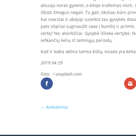
alsuoja noras gyventi, o kitoje troškimas mirti. 
išbūti žmogus negali. Tu gali, tiksliau būni priv
Kai svarstai ir abejoji suteikta tau gyvybės dova
pats stipriai sugniaužti save į kumštį ir priimti
vertę? Ne, atvirkščiai. Gyvybė išlieka vertybė.
ieškančių kelių iš tamsiųjų periodų.
Kad ir kokia aklina tamsa būtų, visada yra kelias
2019 04 29
Foto: / unsplash.com
←
Ankstesnis