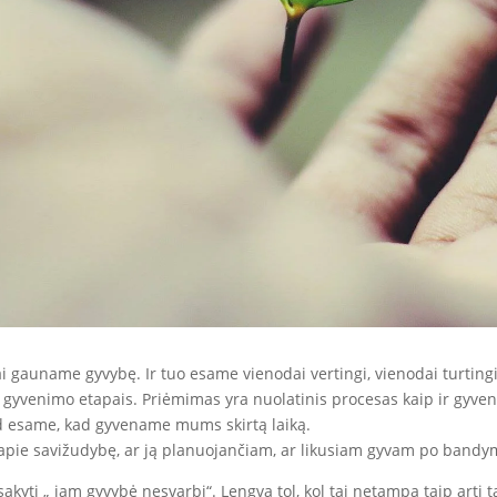
i gauname gyvybę. Ir tuo esame vienodai vertingi, vienodai turting
 gyvenimo etapais. Priėmimas yra nuolatinis procesas kaip ir gyve
ad esame, kad gyvename mums skirtą laiką.
 apie savižudybę, ar ją planuojančiam, ar likusiam gyvam po bandym
sakyti „ jam gyvybė nesvarbi“. Lengva tol, kol tai netampa taip arti t